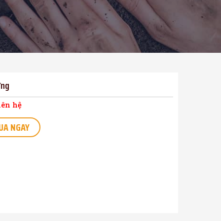
ơng
iên hệ
UA NGAY