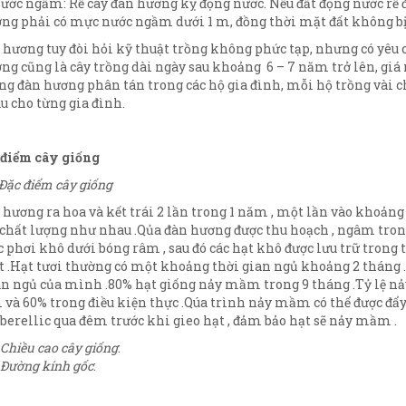
ước ngầm: Rễ cây đàn hương kỵ đọng nước. Nếu đất đọng nước rễ đ
ng phải có mực nước ngầm dưới 1 m, đồng thời mặt đất không b
 hương tuy đòi hỏi kỹ thuật trồng không phức tạp, nhưng có yêu cầ
ng cũng là cây trồng dài ngày sau khoảng 6 – 7 năm trở lên, giá r
ng đàn hương phân tán trong các hộ gia đình, mỗi hộ trồng vài chụ
u cho từng gia đình.
c điểm cây giống
Đặc điểm cây giống
 hương ra hoa và kết trái 2 lần trong 1 năm , một lần vào khoảng t
chất lượng như nhau .Qủa đàn hương được thu hoạch , ngâm trong 
c phơi khô dưới bóng râm , sau đó các hạt khô được lưu trữ trong 
t .Hạt tươi thường có một khoảng thời gian ngủ khoảng 2 tháng 
an ngủ của mình .80% hạt giống nảy mầm trong 9 tháng .Tỷ lệ n
và 60% trong điều kiện thực .Qúa trình nảy mầm có thể được đẩy
bberellic qua đêm trước khi gieo hạt , đảm bảo hạt sẽ nảy mầm .
Chiều cao cây giống
:
Đường kính gốc
: