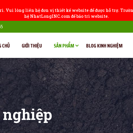
ì. Vui lòng liên hệ đơn vị thiết kế website để được hỗ trợ. Trườ
hệ NhatLongINC.com để bảo trì website.
G CHỦ
GIỚI THIỆU
SẢN PHẨM
BLOG KINH NGHIỆM
 nghiệp