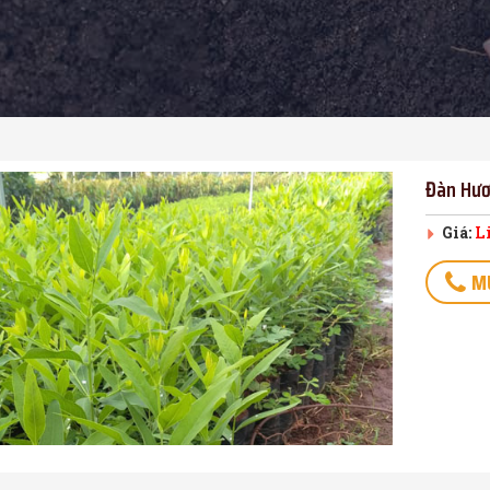
Đàn Hư
L
Giá:
M