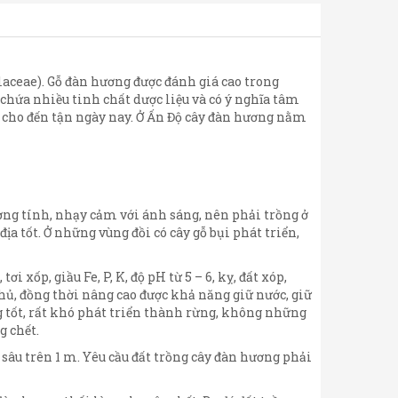
aceae). Gỗ đàn hương được đánh giá cao trong
hứa nhiều tinh chất dược liệu và có ý nghĩa tâm
 cho đến tận ngày nay. Ở Ấn Độ cây đàn hương nằm
ương tính, nhạy cảm với ánh sáng, nên phải trồng ở
a tốt. Ở những vùng đồi có cây gỗ bụi phát triển,
 xốp, giầu Fe, P, K, độ pH từ 5 – 6, kỵ, đất xóp,
chủ, đồng thời nâng cao được khả năng giữ nước, giữ
 tốt, rất khó phát triển thành rừng, không những
g chết.
n sâu trên 1 m. Yêu cầu đất trồng cây đàn hương phải