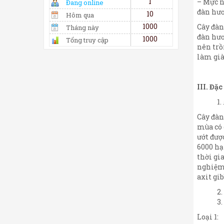
1
– Mực n
Đang online
đàn hươ
1
0
Hôm qua
1
0
0
0
Cây đàn
Tháng này
đàn hươ
1
0
0
0
Tổng truy cập
nên trồ
làm già
III. Đặ
Cây đàn
mùa có 
ướt đượ
6000 hạ
thời gi
nghiệm 
axit gi
Loại 1: