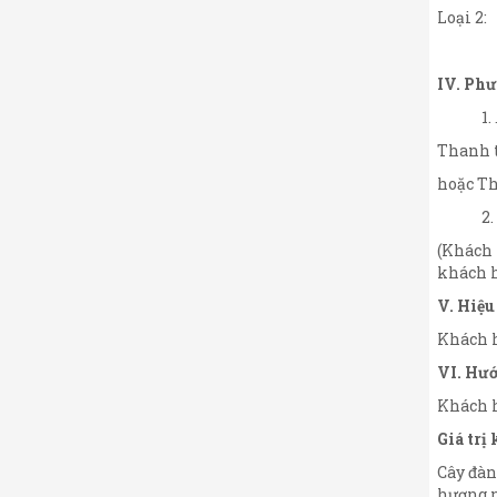
Loại 2:
IV. Ph
Thanh t
hoặc Th
(Khách 
khách h
V. Hiệu
Khách h
VI. Hướ
Khách h
Giá trị
Cây đàn
hương ng