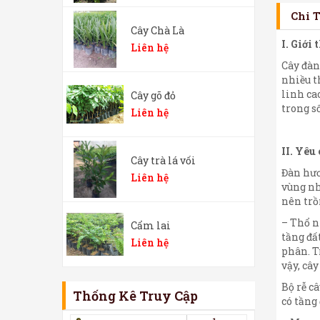
Chi 
Cây Chà Là
I. Giới
Liên hệ
Cây đàn
nhiều t
linh ca
Cây gõ đỏ
trong s
Liên hệ
II. Yêu
Cây trà lá vối
Đàn hươ
Liên hệ
vùng nh
nên trồ
– Thổ nh
Cẩm lai
tầng đấ
Liên hệ
phân. T
vậy, câ
Bộ rễ c
Thống Kê Truy Cập
có tầng 