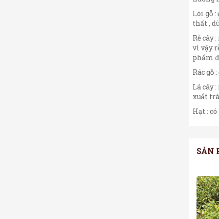
Lõi gỗ :
thất , d
Rễ cây 
vì vậy 
phẩm để
Rác gỗ 
Lá cây 
xuất trà
Hạt : có
SẢN 