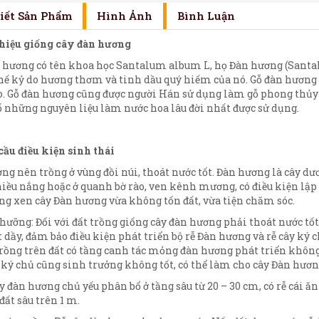
Tiết Sản Phẩm
Hình Ảnh
Bình Luận
 thiệu giống cây đàn hương
 hương có tên khoa học Santalum album L, họ Đàn hương (Santal
hế kỷ do hương thơm và tinh dầu quý hiếm của nó. Gỗ đàn hương c
o. Gỗ đàn hương cũng được người Hán sử dụng làm gỗ phong thủy
ố những nguyên liệu làm nước hoa lâu đời nhất được sử dụng.
 cầu điều kiện sinh thái
ng nên trồng ở vùng đồi núi, thoát nước tốt. Đàn hương là cây d
iều nắng hoặc ở quanh bờ rào, ven kênh mương, có điều kiện lập đị
ng xen cây Đàn hương vừa không tốn đất, vừa tiện chăm sóc.
ưỡng: Đối với đất trồng giống cây đàn hương phải thoát nước tốt, tơi
t dầy, đảm bảo điều kiện phát triển bộ rễ Đàn hương và rễ cây ký 
rồng trên đất có tầng canh tác mỏng đàn hương phát triển không
y ký chủ cũng sinh trưởng không tốt, có thể làm cho cây Đàn hươn
ây đàn hương chủ yếu phân bổ ở tầng sâu từ 20 – 30 cm, có rễ cái ă
đất sâu trên 1 m.