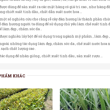
 được dùng để sản xuất ra các mặt hàng có giá tri cao , như hàng đồ
ùng chiết suất tinh dầu , chất dẫn suất nước hoa …
: một số nghiên cứu cho rằng rễ cây đàn hương là thành phần chứ
rễ đàn hương người ta dùng để sử dụng chủ yếu làm chế suất tinh
 làm đẹp , chăm sóc da ..
: được nghiền lấy bột để sử dụng trong ngành mỹ phẩm , làm đẹp ,
: ngoài những tác dụng làm đẹp, chăm sóc da , chế xuất nước hoa n
 sạch chất lượng cao .
 tác dụng để nhân giống , chiết xuất tinh dầu , sản xuất rượu …
PHẨM KHÁC