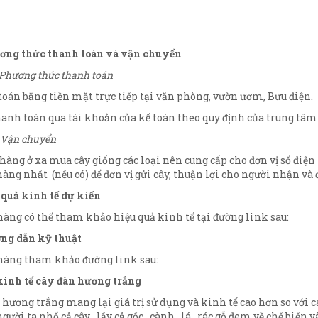
ương thức thanh toán và vận chuyển
Phương thức thanh toán
oán bằng tiền mặt trực tiếp tại văn phòng, vườn ươm, Bưu điện.
anh toán qua tài khoản của kế toán theo quy định của trung tâ
Vận chuyển
hàng ở xa mua cây giống các loại nên cung cấp cho đơn vị số điện
àng nhất (nếu có) để đơn vị gửi cây, thuận lợi cho người nhận và 
 quả kinh tế dự kiến
àng có thể tham khảo hiệu quả kinh tế tại đường link sau:
ng dẫn kỹ thuật
àng tham khảo đường link sau:
 kinh tế cây đàn hương trắng
 hương trắng mang lại giá trị sử dụng và kinh tế cao hơn so với 
ười ta nhổ cả cây , lấy cả gốc , cành , lá , rác gỗ đem về chế biến v