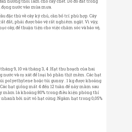
àn hương thối làm cho cây chết. Do đó đất trồng
ị đọng nước vào mùa mưa.
u đặc thù về cây ký chủ, cần bố trí phù hợp. Cây
ất đắt, phải được bảo vệ rất nghiêm ngặt. Vì vậy,
c cây, để thuận tiện cho việc chăm sóc và bảo vệ,
háng 9, 10 và tháng 3, 4 .Hạt thu hoạch của hai
nước và cọ xát để loại bỏ phần thịt mềm .Các hạt
túi polyethylene hoặc túi gunny . 1 kg được khoảng
.Các hạt giống mất 4 đến 12 tuần để nảy mầm sau
ảy mầm là khoảng 80% trong điều kiện phòng thí
 nhanh bởi nứt vỏ hạt cứng .Ngâm hạt trong 0,05%